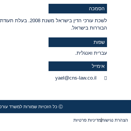
הסמכה
לשכת עורכי הדין בישראל מש
הבוררות בישראל.
שפות
עברית ואנגלית.
אימייל
yael@cns-law.co.il
Ⓒ כל הזכויות שמורות למשרד עורכי דין - חן, נגלר, סלהוב | מגדל השחר, אריאל שרון 4 גבעתיים | 03-6758888
הצהרת נגישות
מדיניות פרטיות