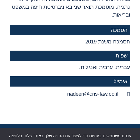
נתניה. מוסמכת תואר שני באוניברסיטת חיפה במשפט
ובריאות.
הסמכה
הסמכה משנת 2019
שפות
עברית, ערבית ואנגלית.
אימייל
nadeen@cns-law.co.il
Ⓒ כל הזכויות שמורות למשרד עורכי דין - חן, נגלר, סלהוב | מגדל
השחר, אריאל שרון 4 גבעתיים | 03-6758888
אנחנו משתמשים בעוגיות כדי לשפר את החוויה שלך באתר שלנו. בלחיצה